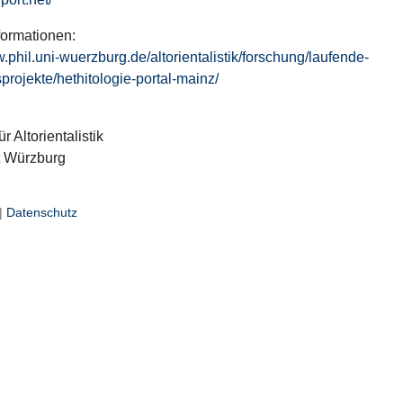
formationen:
w.phil.uni-wuerzburg.de/altorientalistik/forschung/laufende-
projekte/hethitologie-portal-mainz/
ür Altorientalistik
t Würzburg
|
Datenschutz