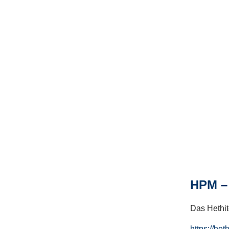
HPM – 
Das Hethito
https://het