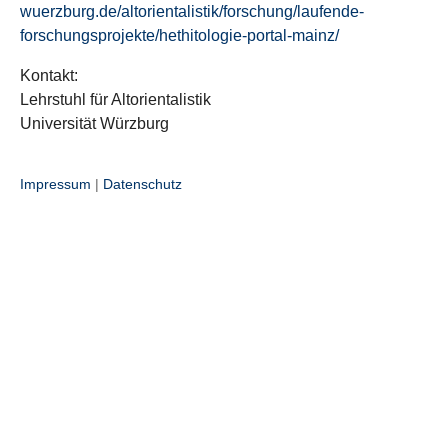
wuerzburg.de/altorientalistik/forschung/laufende-
forschungsprojekte/hethitologie-portal-mainz/
Kontakt:
Lehrstuhl für Altorientalistik
Universität Würzburg
Impressum
|
Datenschutz