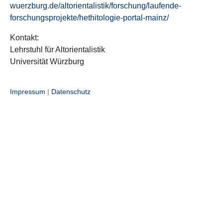
wuerzburg.de/altorientalistik/forschung/laufende-
forschungsprojekte/hethitologie-portal-mainz/
Kontakt:
Lehrstuhl für Altorientalistik
Universität Würzburg
Impressum
|
Datenschutz