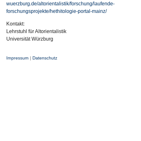
wuerzburg.de/altorientalistik/forschung/laufende-
forschungsprojekte/hethitologie-portal-mainz/
Kontakt:
Lehrstuhl für Altorientalistik
Universität Würzburg
Impressum
|
Datenschutz