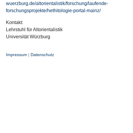
wuerzburg.de/altorientalistik/forschung/laufende-
forschungsprojekte/hethitologie-portal-mainz/
Kontakt:
Lehrstuhl für Altorientalistik
Universität Würzburg
Impressum
|
Datenschutz