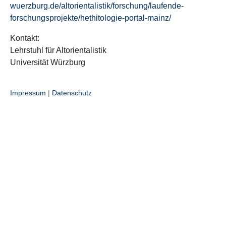
wuerzburg.de/altorientalistik/forschung/laufende-
forschungsprojekte/hethitologie-portal-mainz/
Kontakt:
Lehrstuhl für Altorientalistik
Universität Würzburg
Impressum
|
Datenschutz