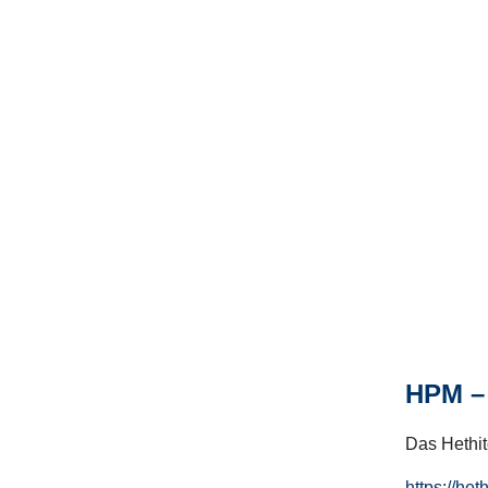
HPM – 
Das Hethito
https://het