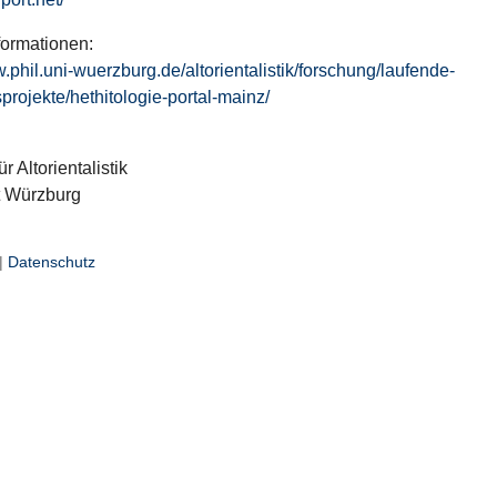
formationen:
w.phil.uni-wuerzburg.de/altorientalistik/forschung/laufende-
projekte/hethitologie-portal-mainz/
ür Altorientalistik
t Würzburg
|
Datenschutz