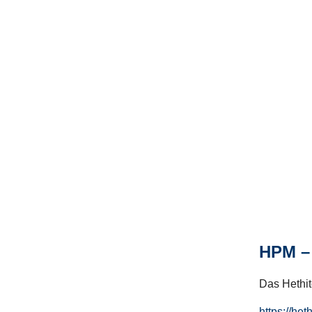
HPM – 
Das Hethito
https://het