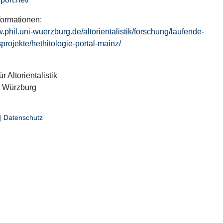
formationen:
w.phil.uni-wuerzburg.de/altorientalistik/forschung/laufende-
projekte/hethitologie-portal-mainz/
ür Altorientalistik
t Würzburg
|
Datenschutz