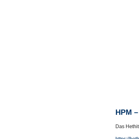
HPM – 
Das Hethito
https://het