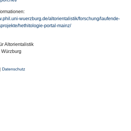
formationen:
w.phil.uni-wuerzburg.de/altorientalistik/forschung/laufende-
projekte/hethitologie-portal-mainz/
ür Altorientalistik
t Würzburg
|
Datenschutz