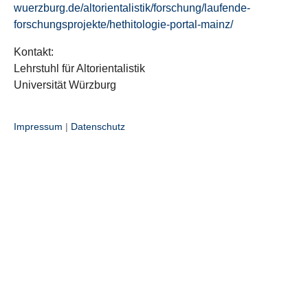
wuerzburg.de/altorientalistik/forschung/laufende-
forschungsprojekte/hethitologie-portal-mainz/
Kontakt:
Lehrstuhl für Altorientalistik
Universität Würzburg
Impressum
|
Datenschutz