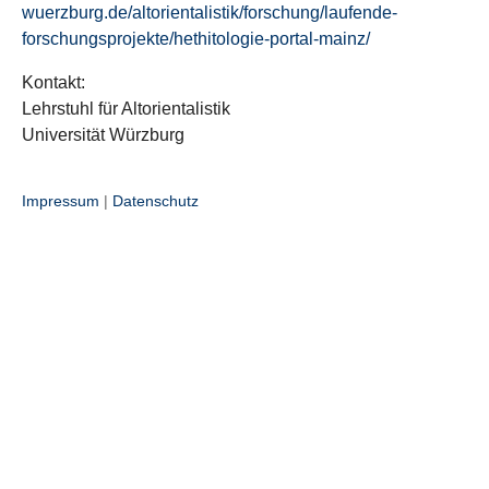
wuerzburg.de/altorientalistik/forschung/laufende-
forschungsprojekte/hethitologie-portal-mainz/
Kontakt:
Lehrstuhl für Altorientalistik
Universität Würzburg
Impressum
|
Datenschutz