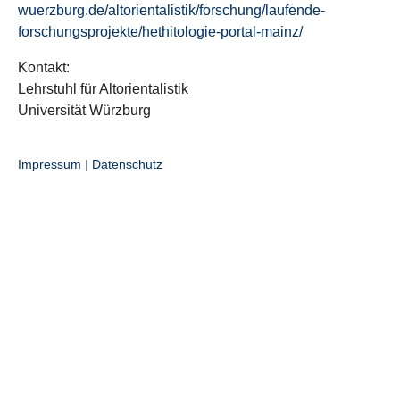
wuerzburg.de/altorientalistik/forschung/laufende-
forschungsprojekte/hethitologie-portal-mainz/
Kontakt:
Lehrstuhl für Altorientalistik
Universität Würzburg
Impressum
|
Datenschutz