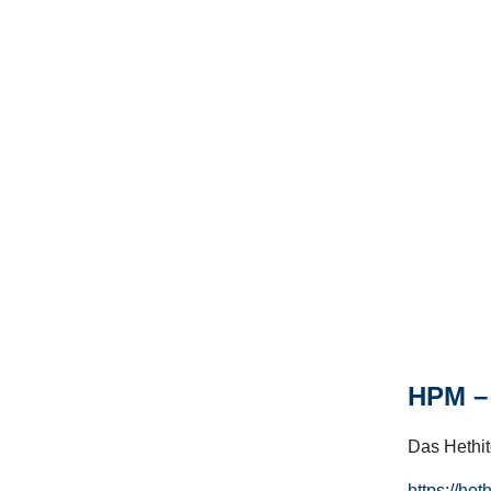
HPM – 
Das Hethito
https://het