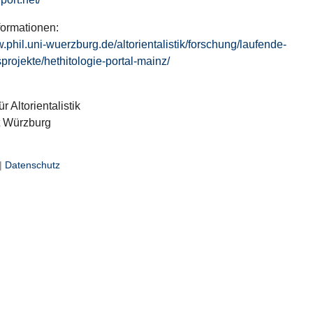
formationen:
w.phil.uni-wuerzburg.de/altorientalistik/forschung/laufende-
projekte/hethitologie-portal-mainz/
ür Altorientalistik
t Würzburg
|
Datenschutz