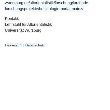
wuerzburg.de/altorientalistik/forschung/laufende-
forschungsprojekte/hethitologie-portal-mainz/
Kontakt:
Lehrstuhl für Altorientalistik
Universität Würzburg
Impressum
|
Datenschutz