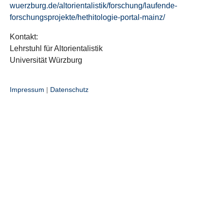
wuerzburg.de/altorientalistik/forschung/laufende-
forschungsprojekte/hethitologie-portal-mainz/
Kontakt:
Lehrstuhl für Altorientalistik
Universität Würzburg
Impressum
|
Datenschutz