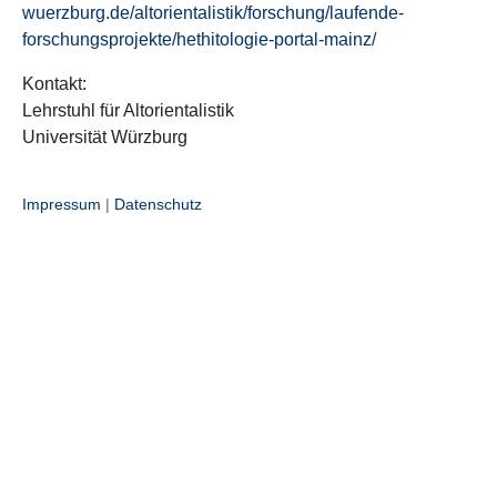
wuerzburg.de/altorientalistik/forschung/laufende-
forschungsprojekte/hethitologie-portal-mainz/
Kontakt:
Lehrstuhl für Altorientalistik
Universität Würzburg
Impressum
|
Datenschutz