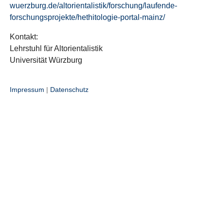
wuerzburg.de/altorientalistik/forschung/laufende-
forschungsprojekte/hethitologie-portal-mainz/
Kontakt:
Lehrstuhl für Altorientalistik
Universität Würzburg
Impressum
|
Datenschutz