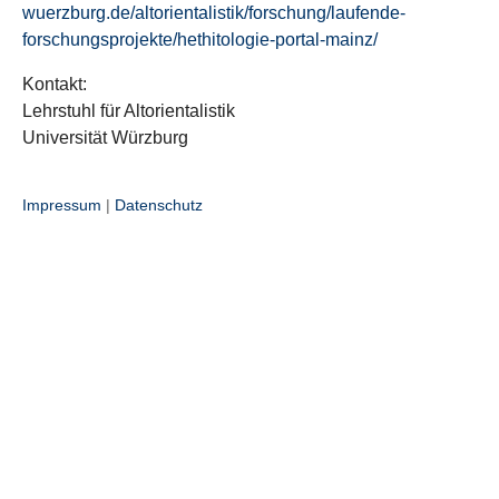
wuerzburg.de/altorientalistik/forschung/laufende-
forschungsprojekte/hethitologie-portal-mainz/
Kontakt:
Lehrstuhl für Altorientalistik
Universität Würzburg
Impressum
|
Datenschutz