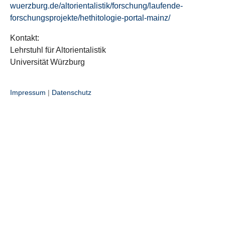
wuerzburg.de/altorientalistik/forschung/laufende-
forschungsprojekte/hethitologie-portal-mainz/
Kontakt:
Lehrstuhl für Altorientalistik
Universität Würzburg
Impressum
|
Datenschutz