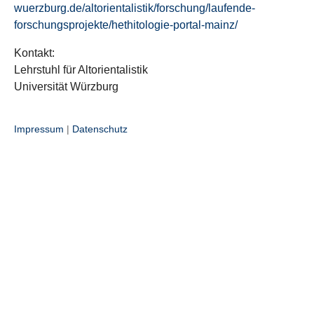
wuerzburg.de/altorientalistik/forschung/laufende-
forschungsprojekte/hethitologie-portal-mainz/
Kontakt:
Lehrstuhl für Altorientalistik
Universität Würzburg
Impressum
|
Datenschutz