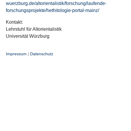
wuerzburg.de/altorientalistik/forschung/laufende-
forschungsprojekte/hethitologie-portal-mainz/
Kontakt:
Lehrstuhl für Altorientalistik
Universität Würzburg
Impressum
|
Datenschutz