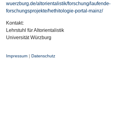
wuerzburg.de/altorientalistik/forschung/laufende-
forschungsprojekte/hethitologie-portal-mainz/
Kontakt:
Lehrstuhl für Altorientalistik
Universität Würzburg
Impressum
|
Datenschutz