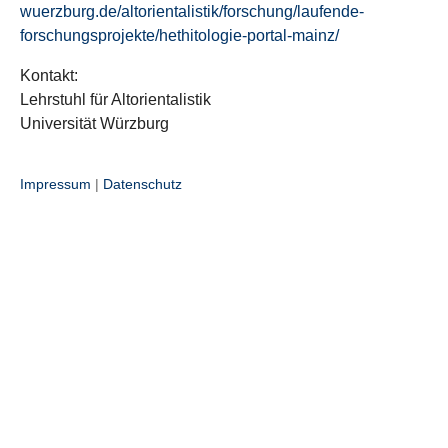
wuerzburg.de/altorientalistik/forschung/laufende-
forschungsprojekte/hethitologie-portal-mainz/
Kontakt:
Lehrstuhl für Altorientalistik
Universität Würzburg
Impressum
|
Datenschutz