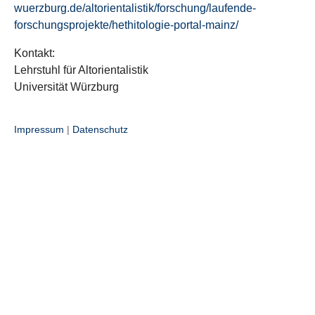
wuerzburg.de/altorientalistik/forschung/laufende-
forschungsprojekte/hethitologie-portal-mainz/
Kontakt:
Lehrstuhl für Altorientalistik
Universität Würzburg
Impressum
|
Datenschutz