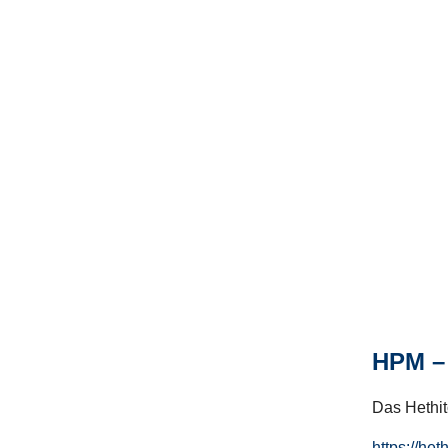
HPM – 
Das Hethito
https://het