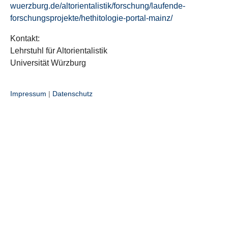
wuerzburg.de/altorientalistik/forschung/laufende-
forschungsprojekte/hethitologie-portal-mainz/
Kontakt:
Lehrstuhl für Altorientalistik
Universität Würzburg
Impressum
|
Datenschutz