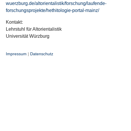
wuerzburg.de/altorientalistik/forschung/laufende-
forschungsprojekte/hethitologie-portal-mainz/
Kontakt:
Lehrstuhl für Altorientalistik
Universität Würzburg
Impressum
|
Datenschutz