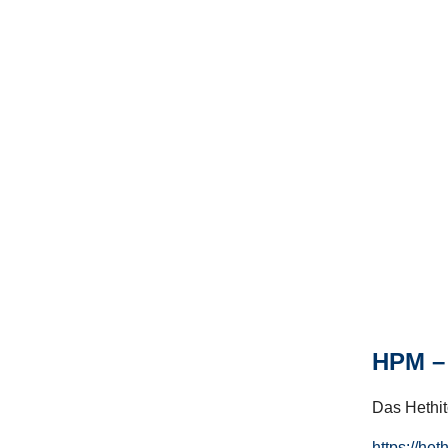
HPM – 
Das Hethito
https://het