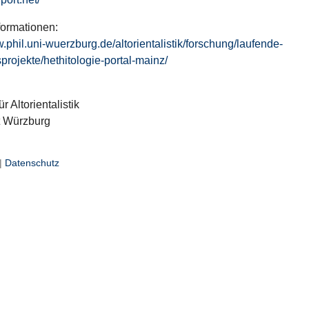
formationen:
w.phil.uni-wuerzburg.de/altorientalistik/forschung/laufende-
projekte/hethitologie-portal-mainz/
ür Altorientalistik
t Würzburg
|
Datenschutz