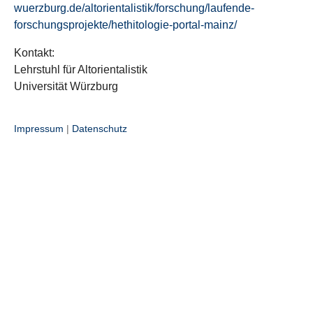
wuerzburg.de/altorientalistik/forschung/laufende-
forschungsprojekte/hethitologie-portal-mainz/
Kontakt:
Lehrstuhl für Altorientalistik
Universität Würzburg
Impressum
|
Datenschutz