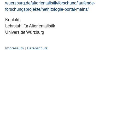
wuerzburg.de/altorientalistik/forschung/laufende-
forschungsprojekte/hethitologie-portal-mainz/
Kontakt:
Lehrstuhl für Altorientalistik
Universität Würzburg
Impressum
|
Datenschutz