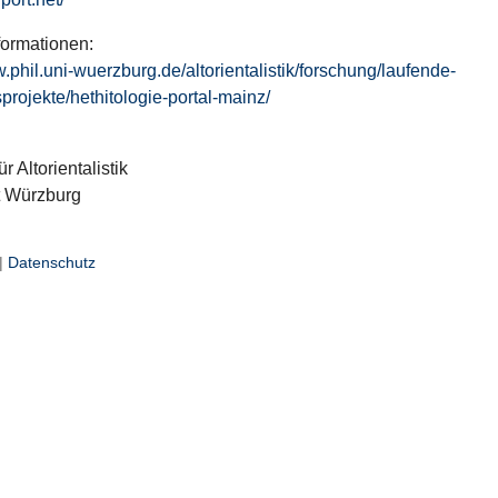
formationen:
w.phil.uni-wuerzburg.de/altorientalistik/forschung/laufende-
projekte/hethitologie-portal-mainz/
ür Altorientalistik
t Würzburg
|
Datenschutz