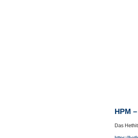
HPM – 
Das Hethito
https://het