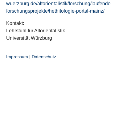
wuerzburg.de/altorientalistik/forschung/laufende-
forschungsprojekte/hethitologie-portal-mainz/
Kontakt:
Lehrstuhl für Altorientalistik
Universität Würzburg
Impressum
|
Datenschutz