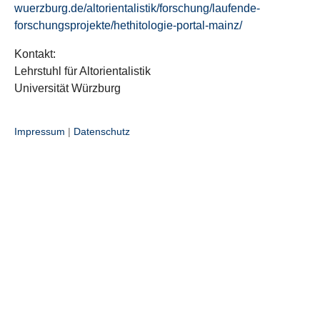
wuerzburg.de/altorientalistik/forschung/laufende-
forschungsprojekte/hethitologie-portal-mainz/
Kontakt:
Lehrstuhl für Altorientalistik
Universität Würzburg
Impressum
|
Datenschutz