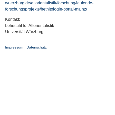
wuerzburg.de/altorientalistik/forschung/laufende-
forschungsprojekte/hethitologie-portal-mainz/
Kontakt:
Lehrstuhl für Altorientalistik
Universität Würzburg
Impressum
|
Datenschutz