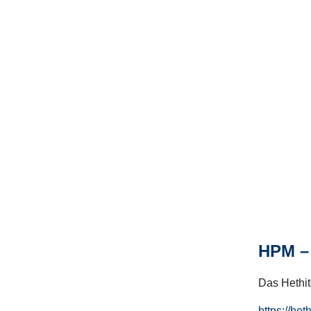
HPM – 
Das Hethito
https://het