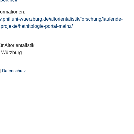
formationen:
w.phil.uni-wuerzburg.de/altorientalistik/forschung/laufende-
projekte/hethitologie-portal-mainz/
ür Altorientalistik
t Würzburg
|
Datenschutz