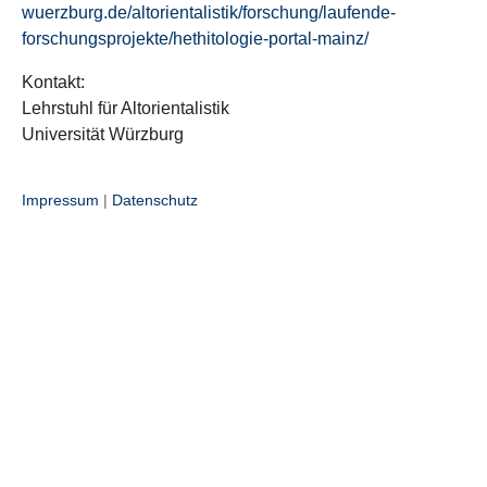
wuerzburg.de/altorientalistik/forschung/laufende-
forschungsprojekte/hethitologie-portal-mainz/
Kontakt:
Lehrstuhl für Altorientalistik
Universität Würzburg
Impressum
|
Datenschutz