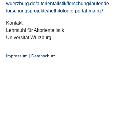
wuerzburg.de/altorientalistik/forschung/laufende-
forschungsprojekte/hethitologie-portal-mainz/
Kontakt:
Lehrstuhl für Altorientalistik
Universität Würzburg
Impressum
|
Datenschutz