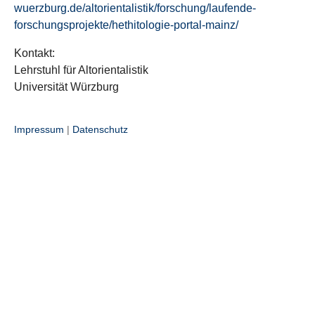
wuerzburg.de/altorientalistik/forschung/laufende-
forschungsprojekte/hethitologie-portal-mainz/
Kontakt:
Lehrstuhl für Altorientalistik
Universität Würzburg
Impressum
|
Datenschutz