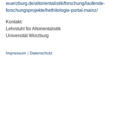
wuerzburg.de/altorientalistik/forschung/laufende-
forschungsprojekte/hethitologie-portal-mainz/
Kontakt:
Lehrstuhl für Altorientalistik
Universität Würzburg
Impressum
|
Datenschutz