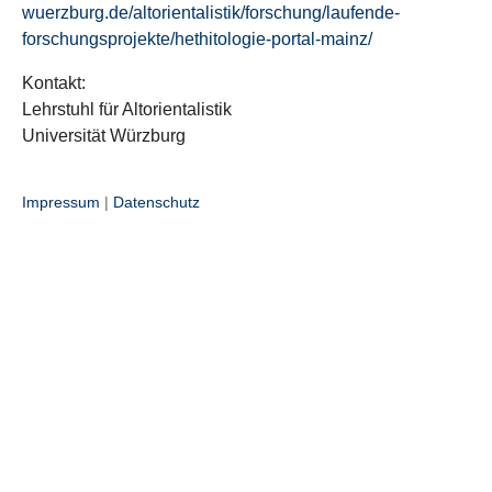
wuerzburg.de/altorientalistik/forschung/laufende-
forschungsprojekte/hethitologie-portal-mainz/
Kontakt:
Lehrstuhl für Altorientalistik
Universität Würzburg
Impressum
|
Datenschutz