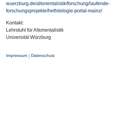
wuerzburg.de/altorientalistik/forschung/laufende-
forschungsprojekte/hethitologie-portal-mainz/
Kontakt:
Lehrstuhl für Altorientalistik
Universität Würzburg
Impressum
|
Datenschutz