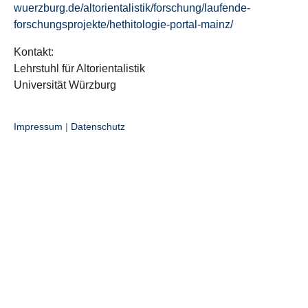
wuerzburg.de/altorientalistik/forschung/laufende-
forschungsprojekte/hethitologie-portal-mainz/
Kontakt:
Lehrstuhl für Altorientalistik
Universität Würzburg
Impressum
|
Datenschutz