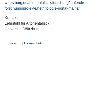
wuerzburg.de/altorientalistik/forschung/laufende-
forschungsprojekte/hethitologie-portal-mainz/
Kontakt:
Lehrstuhl für Altorientalistik
Universität Würzburg
Impressum
|
Datenschutz