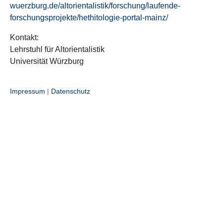
wuerzburg.de/altorientalistik/forschung/laufende-
forschungsprojekte/hethitologie-portal-mainz/
Kontakt:
Lehrstuhl für Altorientalistik
Universität Würzburg
Impressum
|
Datenschutz