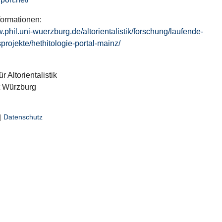
formationen:
w.phil.uni-wuerzburg.de/altorientalistik/forschung/laufende-
projekte/hethitologie-portal-mainz/
ür Altorientalistik
t Würzburg
|
Datenschutz