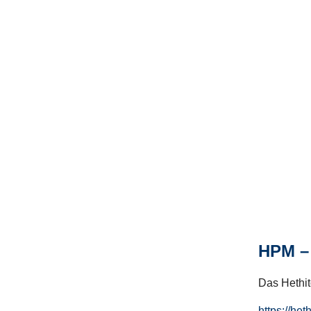
HPM – 
Das Hethito
https://het