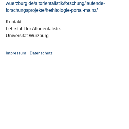
wuerzburg.de/altorientalistik/forschung/laufende-
forschungsprojekte/hethitologie-portal-mainz/
Kontakt:
Lehrstuhl für Altorientalistik
Universität Würzburg
Impressum
|
Datenschutz