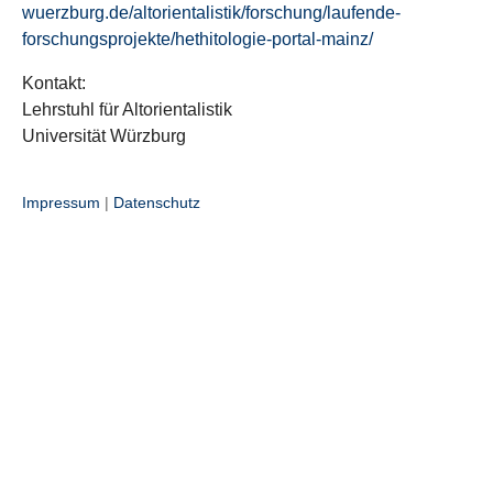
wuerzburg.de/altorientalistik/forschung/laufende-
forschungsprojekte/hethitologie-portal-mainz/
Kontakt:
Lehrstuhl für Altorientalistik
Universität Würzburg
Impressum
|
Datenschutz