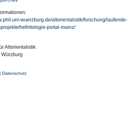
formationen:
w.phil.uni-wuerzburg.de/altorientalistik/forschung/laufende-
projekte/hethitologie-portal-mainz/
ür Altorientalistik
t Würzburg
|
Datenschutz