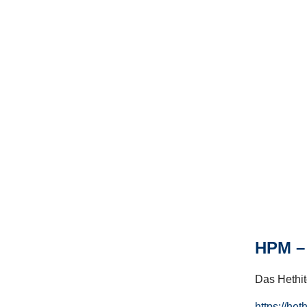
HPM – 
Das Hethito
https://het