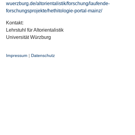
wuerzburg.de/altorientalistik/forschung/laufende-
forschungsprojekte/hethitologie-portal-mainz/
Kontakt:
Lehrstuhl für Altorientalistik
Universität Würzburg
Impressum
|
Datenschutz