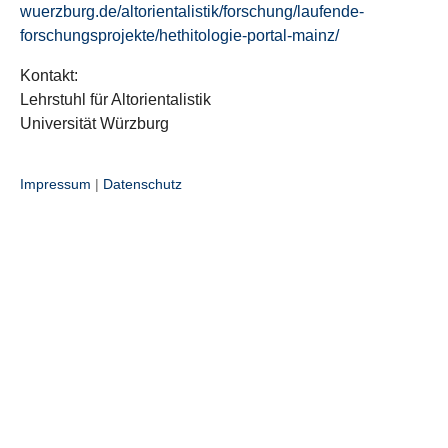
wuerzburg.de/altorientalistik/forschung/laufende-
forschungsprojekte/hethitologie-portal-mainz/
Kontakt:
Lehrstuhl für Altorientalistik
Universität Würzburg
Impressum
|
Datenschutz